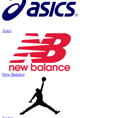
Asics
New Balance