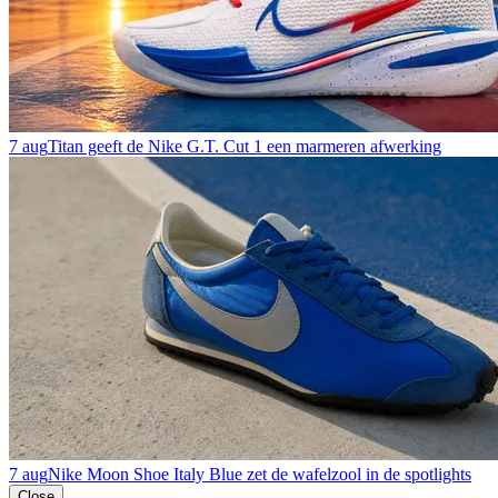
7 aug
Titan geeft de Nike G.T. Cut 1 een marmeren afwerking
7 aug
Nike Moon Shoe Italy Blue zet de wafelzool in de spotlights
Close