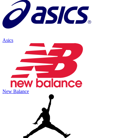
Asics
New Balance