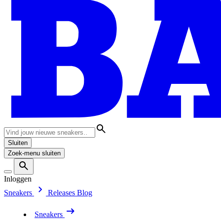
Sluiten
Zoek-menu sluiten
Inloggen
Sneakers
Releases
Blog
Sneakers