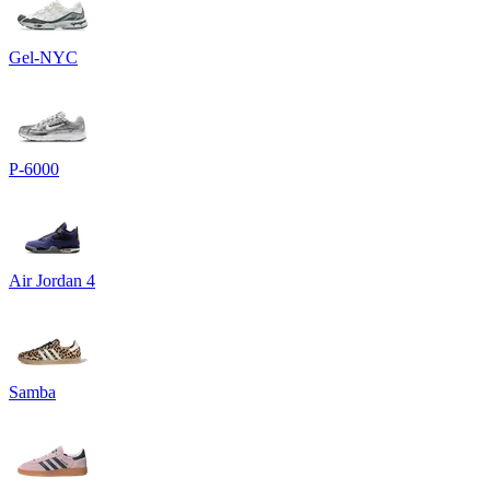
Gel-NYC
P-6000
Air Jordan 4
Samba