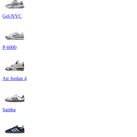
Gel-NYC
P-6000
Air Jordan 4
Samba