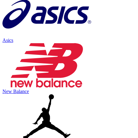
Asics
New Balance