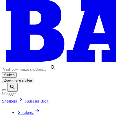
Sluiten
Zoek-menu sluiten
Inloggen
Sneakers
Releases
Blog
Sneakers