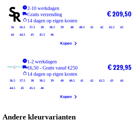
2-10 werkdagen
€ 209,50
Gratis verzending
14 dagen op eigen kosten
36
36.5
37.5
38
38.5
39
40
40.5
41
42
42.5
43
44
44.5
45
45.5
46
Kopen
1-2 werkdagen
€ 229,95
€6,50 - Gratis vanaf €250
14 dagen op eigen kosten
36.5
37.5
38
38.5
39
40
40.5
41
42
42.5
43
44
44.5
45
45.5
46
Kopen
Andere kleurvarianten