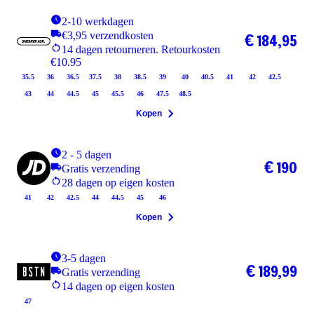
2-10 werkdagen
€3,95 verzendkosten
€ 184,95
14 dagen retourneren. Retourkosten
€10.95
35.5
36
36.5
37.5
38
38.5
39
40
40.5
41
42
42.5
43
44
44.5
45
45.5
46
47.5
48.5
Kopen
2 - 5 dagen
€ 190
Gratis verzending
28 dagen op eigen kosten
41
42
42.5
44
44.5
45
46
Kopen
3-5 dagen
€ 189,99
Gratis verzending
14 dagen op eigen kosten
47