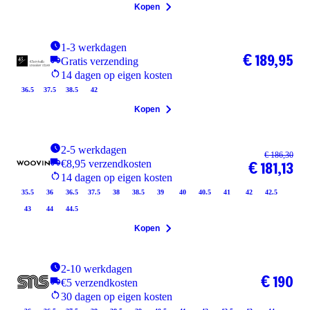
Kopen
1-3 werkdagen
€ 189,95
Gratis verzending
14 dagen op eigen kosten
36.5
37.5
38.5
42
Kopen
2-5 werkdagen
€ 186,30
€8,95 verzendkosten
€ 181,13
14 dagen op eigen kosten
35.5
36
36.5
37.5
38
38.5
39
40
40.5
41
42
42.5
43
44
44.5
Kopen
2-10 werkdagen
€ 190
€5 verzendkosten
30 dagen op eigen kosten