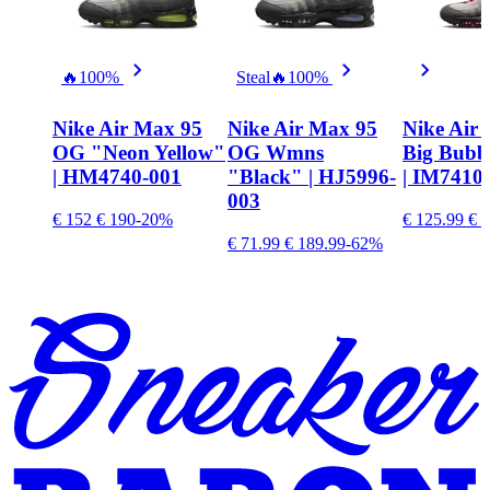
🔥
100%
Steal
🔥
100%
Nike Air Max 95
Nike Air Max 95
Nike Air
OG "Neon Yellow"
OG Wmns
Big Bubb
| HM4740-001
"Black" | HJ5996-
| IM7410
003
€ 152
€ 190
-20%
€ 125.99
€ 1
€ 71.99
€ 189.99
-62%