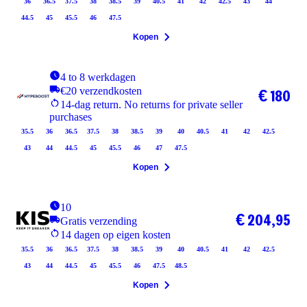
36
36.5
37.5
38
38.5
39
40.5
41
42
42.5
43
44
44.5
45
45.5
46
47.5
Kopen
4 to 8 werkdagen
€20 verzendkosten
€ 180
14-dag return. No returns for private seller
purchases
35.5
36
36.5
37.5
38
38.5
39
40
40.5
41
42
42.5
43
44
44.5
45
45.5
46
47
47.5
Kopen
10
€ 204,95
Gratis verzending
14 dagen op eigen kosten
35.5
36
36.5
37.5
38
38.5
39
40
40.5
41
42
42.5
43
44
44.5
45
45.5
46
47.5
48.5
Kopen