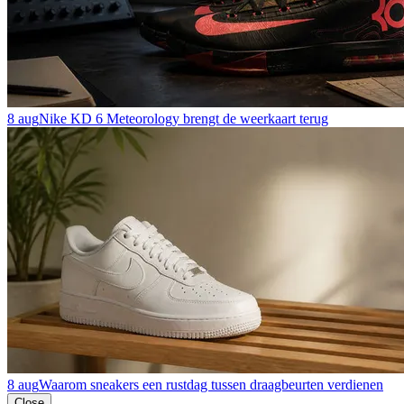
8 aug
Nike KD 6 Meteorology brengt de weerkaart terug
8 aug
Waarom sneakers een rustdag tussen draagbeurten verdienen
Close