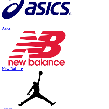
Asics
New Balance