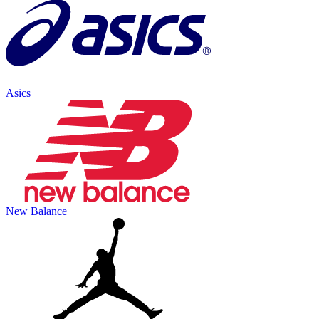
Asics
New Balance