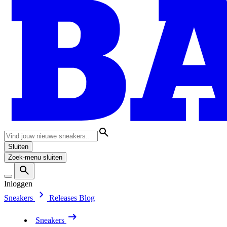
Sluiten
Zoek-menu sluiten
Inloggen
Sneakers
Releases
Blog
Sneakers