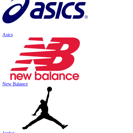
Asics
New Balance