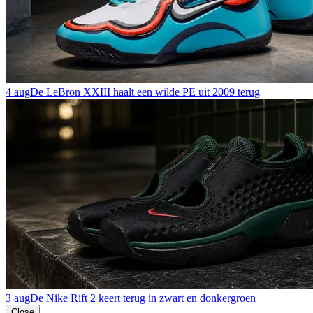
4 aug
De LeBron XXIII haalt een wilde PE uit 2009 terug
3 aug
De Nike Rift 2 keert terug in zwart en donkergroen
Close