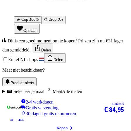
🔥
Cop
100%
👎
Drop
0%
Opslaan
Dit is een goed moment om te kopen! Prijzen zijn nu €31 lager
dan gemiddeld.
Delen
Enkel NL shops
Delen
Maat niet beschikbaar?
Product alerts
Selecteer je maat
Maat
Alle maten
2-4 werkdagen
€ 169,95
Gratis verzending
€ 84,95
30 dagen gratis retourneren
44
44.5
Kopen