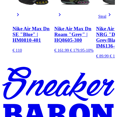
Steal
Nike Air Max Dn
Nike Air Max Dn
Nike Air
SE "Blue" |
Roam "Grey" |
NRG "Da
HM0810-401
HQ8605-300
Grey/Blac
IM6136-
€ 110
€ 161.99
€ 179.95
-10%
€ 89.99
€ 17