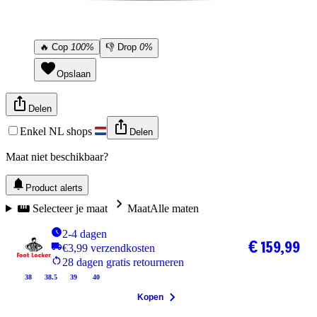
🔥
Cop
100%
👎
Drop
0%
Opslaan
Delen
Enkel NL shops
Delen
Maat niet beschikbaar?
Product alerts
Selecteer je maat
Maat
Alle maten
2-4 dagen
€ 159,99
€3,99 verzendkosten
28 dagen gratis retourneren
38
38.5
39
40
Kopen