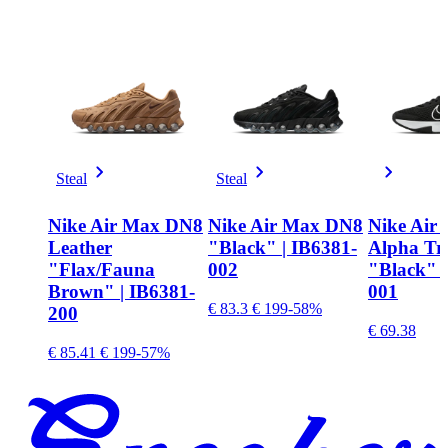
Steal
Steal
Nike Air Max DN8
Nike Air Max DN8
Nike Air
Leather
"Black" | IB6381-
Alpha Tra
"Flax/Fauna
002
"Black" 
Brown" | IB6381-
001
€ 83.3
€ 199
-58%
200
€ 69.38
€ 85.41
€ 199
-57%