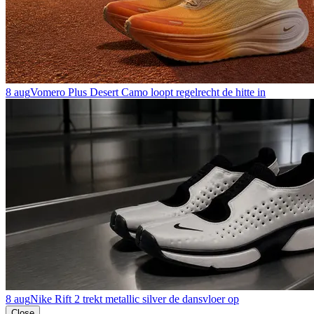
8 aug
Vomero Plus Desert Camo loopt regelrecht de hitte in
8 aug
Nike Rift 2 trekt metallic silver de dansvloer op
Close