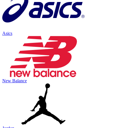
Asics
New Balance