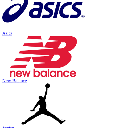
Asics
New Balance