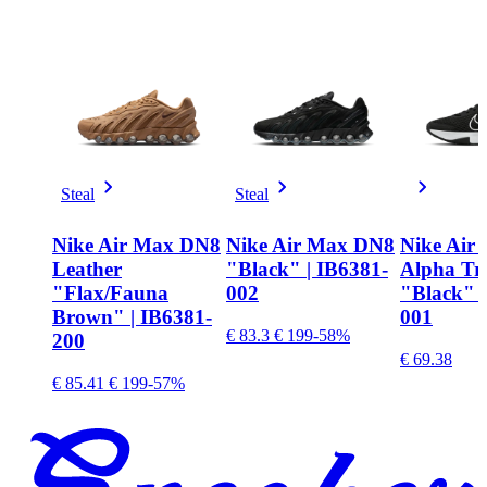
Steal
Steal
Nike Air Max DN8
Nike Air Max DN8
Nike Air
Leather
"Black" | IB6381-
Alpha Tra
"Flax/Fauna
002
"Black" 
Brown" | IB6381-
001
€ 83.3
€ 199
-58%
200
€ 69.38
€ 85.41
€ 199
-57%