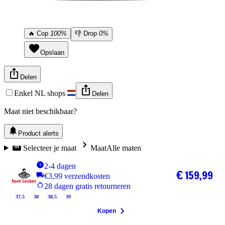
🔥
Cop
100%
👎
Drop
0%
Opslaan
Delen
Enkel NL shops
Delen
Maat niet beschikbaar?
Product alerts
Selecteer je maat
Maat
Alle maten
2-4 dagen
€ 159,99
€3,99 verzendkosten
28 dagen gratis retourneren
37.5
38
38.5
39
Kopen