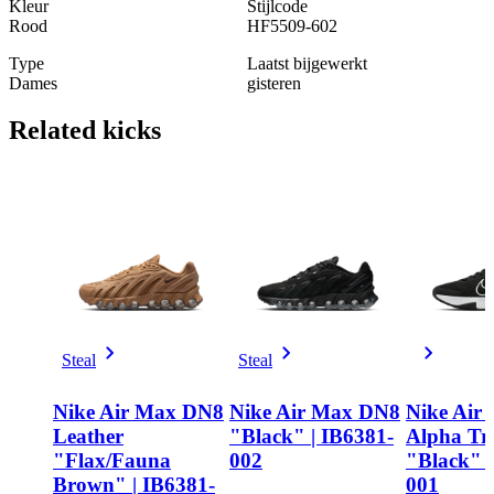
Kleur
Stijlcode
Rood
HF5509-602
Type
Laatst bijgewerkt
Dames
gisteren
Related
kicks
Steal
Steal
Nike Air Max DN8
Nike Air Max DN8
Nike Air
Leather
"Black" | IB6381-
Alpha Tra
"Flax/Fauna
002
"Black" 
Brown" | IB6381-
001