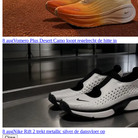
8 aug
Vomero Plus Desert Camo loopt regelrecht de hitte in
8 aug
Nike Rift 2 trekt metallic silver de dansvloer op
Close