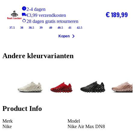
2-4 dagen
€ 189,99
€3,99 verzendkosten
28 dagen gratis retourneren
37.5
38
38.5
39
40
40.5
41
42.5
Kopen
Andere kleurvarianten
Product Info
Merk
Model
Nike
Nike Air Max DN8