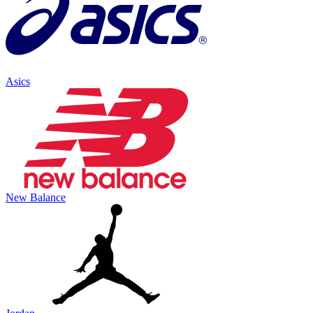
Asics
New Balance