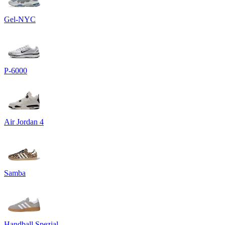
Gel-NYC
P-6000
Air Jordan 4
Samba
Handball Spezial