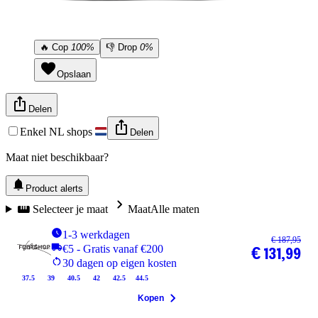
🔥
Cop
100%
👎
Drop
0%
Opslaan
Delen
Enkel NL shops
Delen
Maat niet beschikbaar?
Product alerts
Selecteer je maat
Maat
Alle maten
1-3 werkdagen
€ 187,95
€5 - Gratis vanaf €200
€ 131,99
30 dagen op eigen kosten
37.5
39
40.5
42
42.5
44.5
Kopen