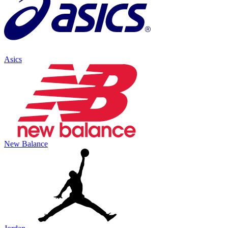
Asics
New Balance