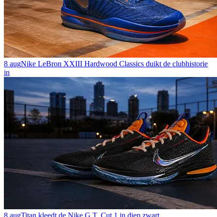
8 aug
Nike LeBron XXIII Hardwood Classics duikt de clubhistorie
in
8 aug
Titan kleedt de Nike G.T. Cut 1 in diep zwart