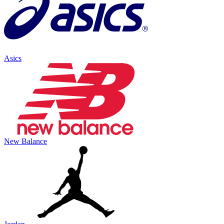
Asics
New Balance