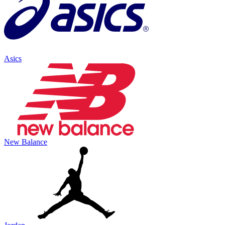
Asics
New Balance