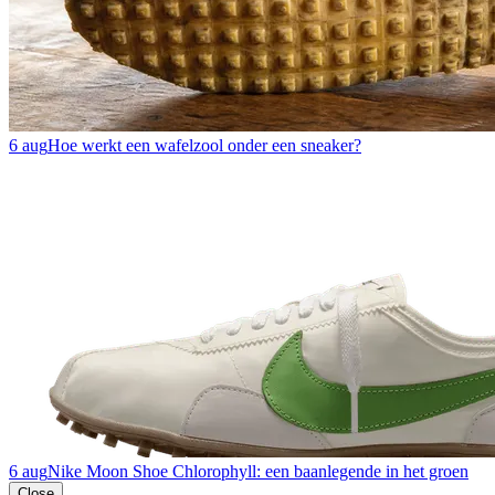
6 aug
Hoe werkt een wafelzool onder een sneaker?
6 aug
Nike Moon Shoe Chlorophyll: een baanlegende in het groen
Close