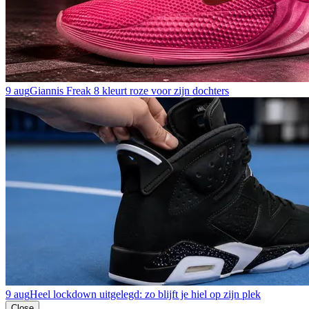
9 aug
Giannis Freak 8 kleurt roze voor zijn dochters
9 aug
Heel lockdown uitgelegd: zo blijft je hiel op zijn plek
Close