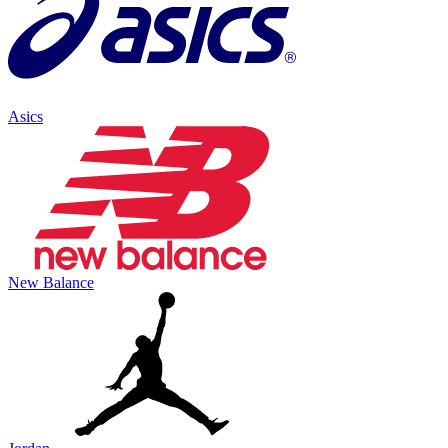
Asics
New Balance