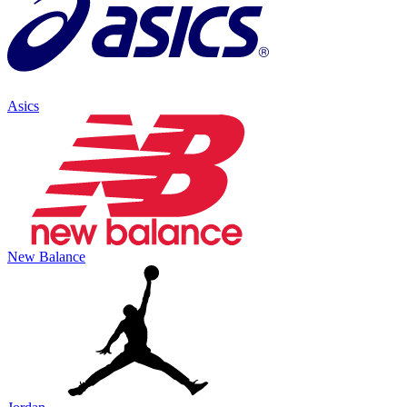
Asics
New Balance