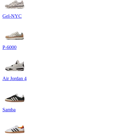
Gel-NYC
P-6000
Air Jordan 4
Samba