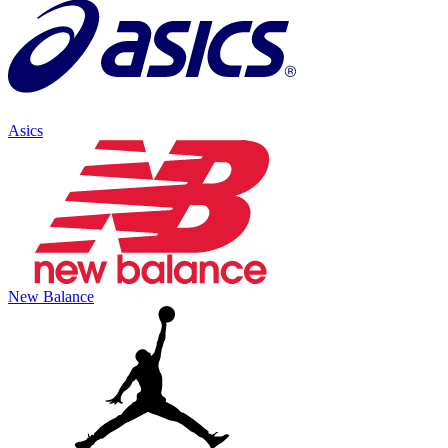
Asics
New Balance