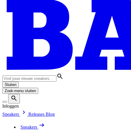
Sluiten
Zoek-menu sluiten
Inloggen
Sneakers
Releases
Blog
Sneakers