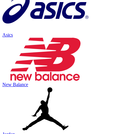
Asics
New Balance