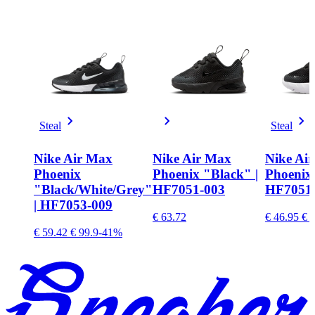
Steal
Steal
Nike Air Max
Nike Air Max
Nike Ai
Phoenix
Phoenix "Black" |
Phoenix 
"Black/White/Grey"
HF7051-003
HF7051
| HF7053-009
€ 63.72
€ 46.95
€ 7
€ 59.42
€ 99.9
-41%