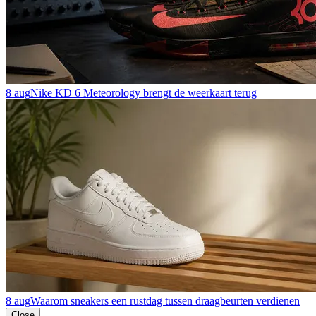
8 aug
Nike KD 6 Meteorology brengt de weerkaart terug
8 aug
Waarom sneakers een rustdag tussen draagbeurten verdienen
Close