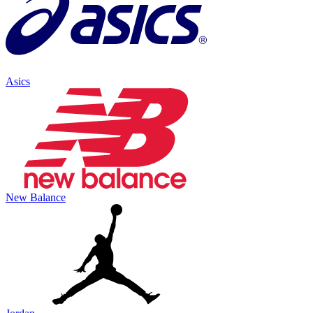
Asics
New Balance