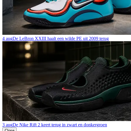
4 aug
De LeBron XXIII haalt een wilde PE uit 2009 terug
3 aug
De Nike Rift 2 keert terug in zwart en donkergroen
Close