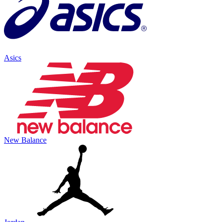
Asics
New Balance