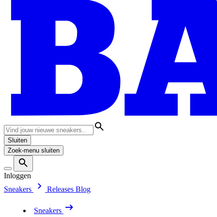
Sluiten
Zoek-menu sluiten
Inloggen
Sneakers
Releases
Blog
Sneakers