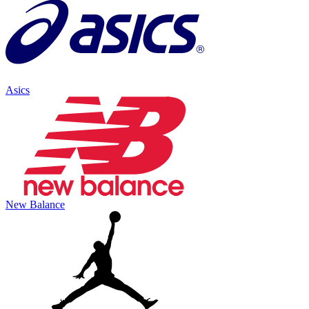
Asics
New Balance