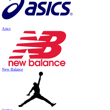
Asics
New Balance