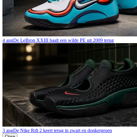
4 aug
De LeBron XXIII haalt een wilde PE uit 2009 terug
3 aug
De Nike Rift 2 keert terug in zwart en donkergroen
Close