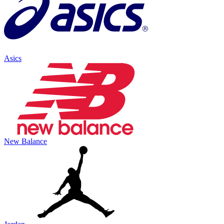
Asics
New Balance