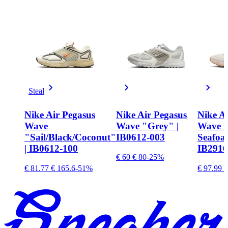
Steal
Nike Air Pegasus
Nike Air Pegasus
Nike A
Wave
Wave "Grey" |
Wave S
"Sail/Black/Coconut"
IB0612-003
Seafoa
| IB0612-100
IB2916
€ 60
€ 80
-25%
€ 81.77
€ 165.6
-51%
€ 97.99
€