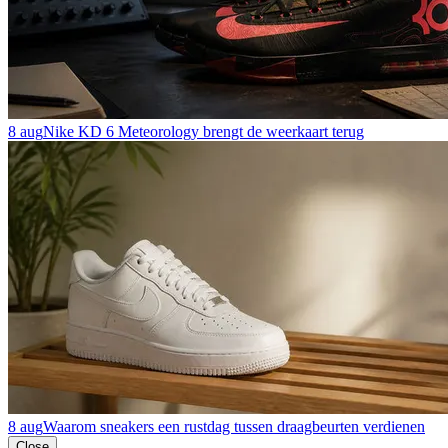
8 aug
Nike KD 6 Meteorology brengt de weerkaart terug
8 aug
Waarom sneakers een rustdag tussen draagbeurten verdienen
Close