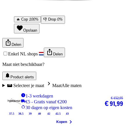
🔥
Cop
100%
👎
Drop
0%
Opslaan
Delen
Enkel NL shops
Delen
Maat niet beschikbaar?
Product alerts
Selecteer je maat
Maat
Alle maten
1-3 werkdagen
€ 152,95
€5 - Gratis vanaf €200
€ 91,99
30 dagen op eigen kosten
37.5
38.5
39
40
42
42.5
43
Kopen