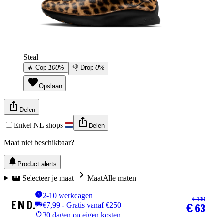
Steal
🔥
Cop
100%
👎
Drop
0%
Opslaan
Delen
Enkel NL shops
Delen
Maat niet beschikbaar?
Product alerts
Selecteer je maat
Maat
Alle maten
2-10 werkdagen
€ 139
€7,99 - Gratis vanaf €250
€ 63
30 dagen op eigen kosten