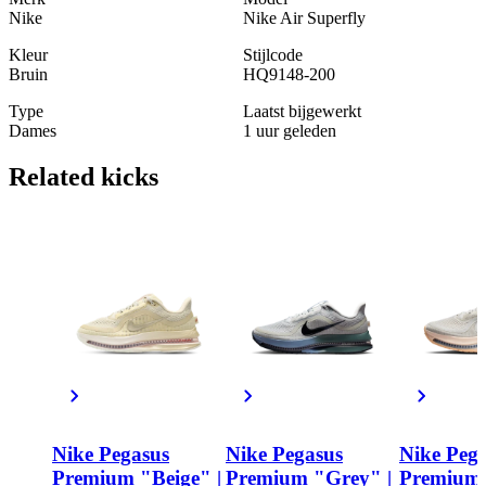
Nike
Nike Air Superfly
Kleur
Stijlcode
Bruin
HQ9148-200
Type
Laatst bijgewerkt
Dames
1 uur geleden
Related
kicks
Nike Pegasus
Nike Pegasus
Nike Peg
Premium "Beige" |
Premium "Grey" |
Premium 