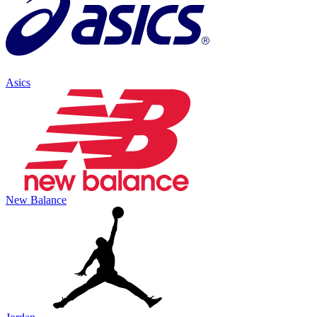
Asics
New Balance