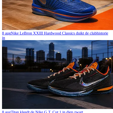
8 aug
Nike LeBron XXIII Hardwood Classics duikt de clubhistorie
in
8 aug
Titan kleedt de Nike G.T. Cut 1 in diep zwart