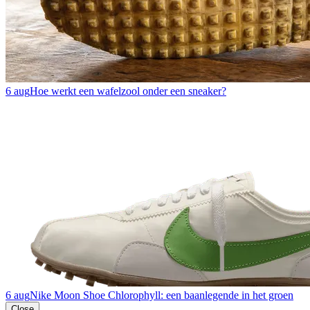
6 aug
Hoe werkt een wafelzool onder een sneaker?
6 aug
Nike Moon Shoe Chlorophyll: een baanlegende in het groen
Close