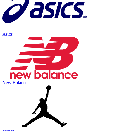
Asics
New Balance