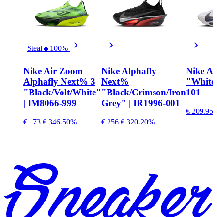
Steal
🔥
100%
Nike Air Zoom
Nike Alphafly
Nike Al
Alphafly Next% 3
Next%
"White
"Black/Volt/White"
"Black/Crimson/Iron
101
| IM8066-999
Grey" | IR1996-001
€ 209.95
€ 173
€ 346
-50%
€ 256
€ 320
-20%