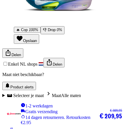
🔥
Cop
100%
👎
Drop
0%
Opslaan
Delen
Enkel NL shops
Delen
Maat niet beschikbaar?
Product alerts
Selecteer je maat
Maat
Alle maten
1-2 werkdagen
€ 309,95
Gratis verzending
€ 209,95
14 dagen retourneren. Retourkosten
€2.95
41