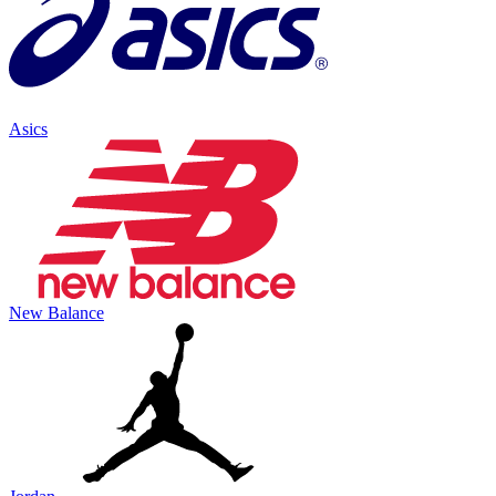
Asics
New Balance