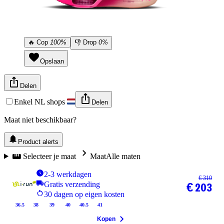
🔥
Cop
100%
👎
Drop
0%
Opslaan
Delen
Enkel NL shops
Delen
Maat niet beschikbaar?
Product alerts
Selecteer je maat
Maat
Alle maten
2-3 werkdagen
€ 310
Gratis verzending
€ 203
30 dagen op eigen kosten
36.5
38
39
40
40.5
41
Kopen