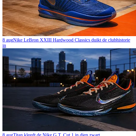
8 aug
Nike LeBron XXIII Hardwood Classics duikt de clubhistorie
in
8 aug
Titan kleedt de Nike G.T. Cut 1 in diep zwart