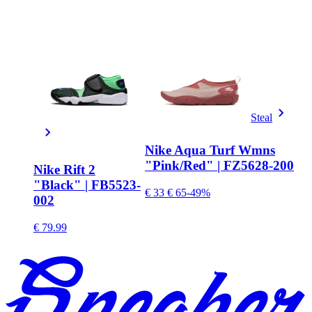
Steal
Nike Aqua Turf Wmns
"Pink/Red" | FZ5628-200
Nike Rift 2
"Black" | FB5523-
€ 33
€ 65
-49%
002
€ 79.99