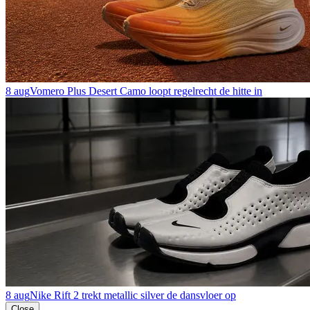
8 aug
Vomero Plus Desert Camo loopt regelrecht de hitte in
8 aug
Nike Rift 2 trekt metallic silver de dansvloer op
Close