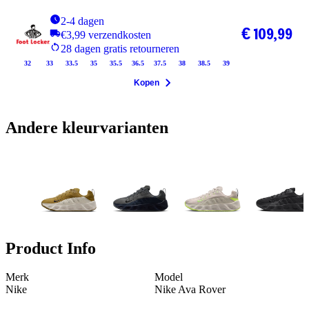
2-4 dagen
€ 109,99
€3,99 verzendkosten
28 dagen gratis retourneren
32
33
33.5
35
35.5
36.5
37.5
38
38.5
39
Kopen
Andere kleurvarianten
Product Info
Merk
Model
Nike
Nike Ava Rover