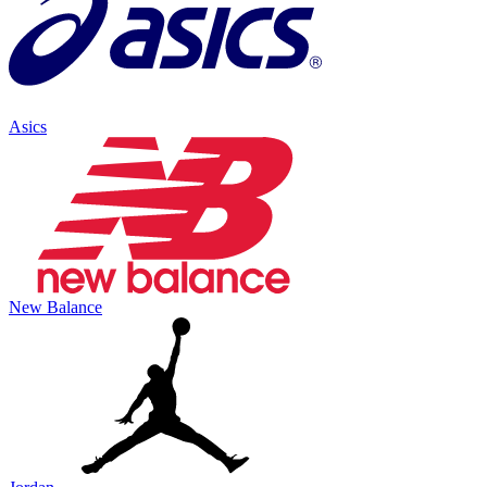
Asics
New Balance