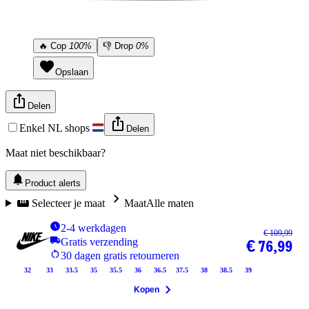
🔥
Cop
100%
👎
Drop
0%
Opslaan
Delen
Enkel NL shops
Delen
Maat niet beschikbaar?
Product alerts
Selecteer je maat
Maat
Alle maten
2-4 werkdagen
€ 109,99
Gratis verzending
€ 76,99
30 dagen gratis retourneren
32
33
33.5
35
35.5
36
36.5
37.5
38
38.5
39
Kopen