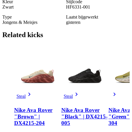
Kleur
Stijlcode
Zwart
HF6331-001
Type
Laatst bijgewerkt
Jongens & Meisjes
gisteren
Related
kicks
Steal
Steal
Nike Ava Rover
Nike Ava Rover
Nike Ava
"Brown" |
"Black" | DX4215-
"Green" 
DX4215-204
005
304