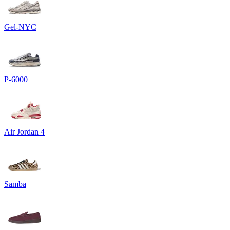
Gel-NYC
P-6000
Air Jordan 4
Samba