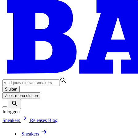
Sluiten
Zoek-menu sluiten
Inloggen
Sneakers
Releases
Blog
Sneakers