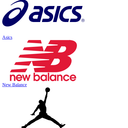
Asics
New Balance