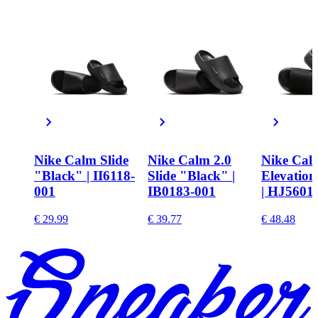
Nike Calm Slide
Nike Calm 2.0
Nike Cal
"Black" | II6118-
Slide "Black" |
Elevatio
001
IB0183-001
| HJ5601
€ 29.99
€ 39.77
€ 48.48