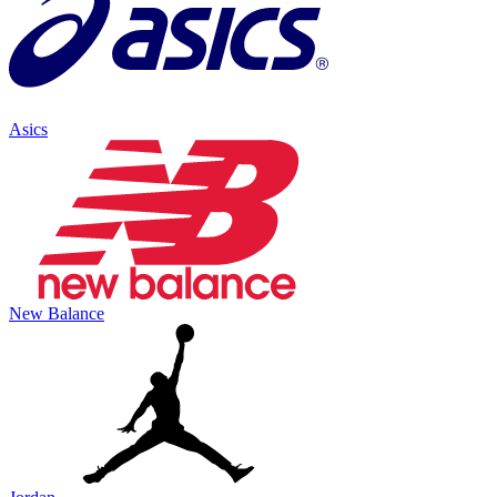
Asics
New Balance