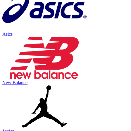
Asics
New Balance