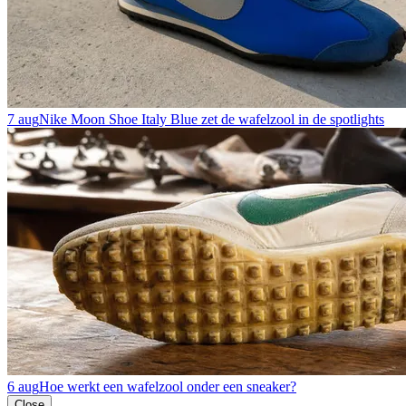
7 aug
Nike Moon Shoe Italy Blue zet de wafelzool in de spotlights
6 aug
Hoe werkt een wafelzool onder een sneaker?
Close