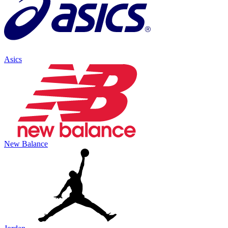
Asics
New Balance