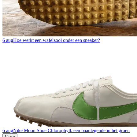
6 aug
Hoe werkt een wafelzool onder een sneaker?
6 aug
Nike Moon Shoe Chlorophyll: een baanlegende in het groen
Close