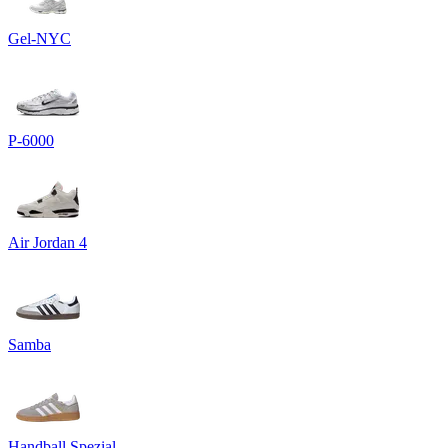
Gel-NYC
P-6000
Air Jordan 4
Samba
Handball Spezial