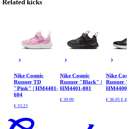
Related
kicks
Nike Cosmic
Nike Cosmic
Nike Cos
Runner TD
Runner "Black" |
Runner "
"Pink" | HM4401-
HM4401-001
HM4400-
604
€ 39.99
€ 36.95
€ 42
€ 33.23