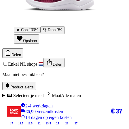
🔥
Cop
100%
👎
Drop
0%
Opslaan
Delen
Enkel NL shops
Delen
Maat niet beschikbaar?
Product alerts
Selecteer je maat
Maat
Alle maten
2-4 werkdagen
€ 37
€6,99 verzendkosten
14 dagen op eigen kosten
17
18.5
19.5
22
23.5
25
26
27