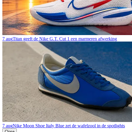
7 aug
Titan geeft de Nike G.T. Cut 1 een marmeren afwerking
7 aug
Nike Moon Shoe Italy Blue zet de wafelzool in de spotlights
Close