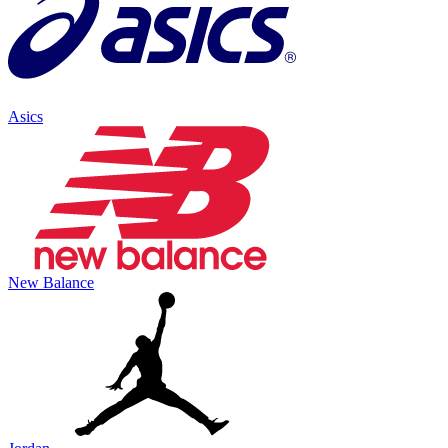
Asics
New Balance