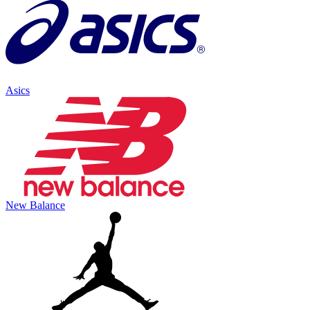
Asics
New Balance