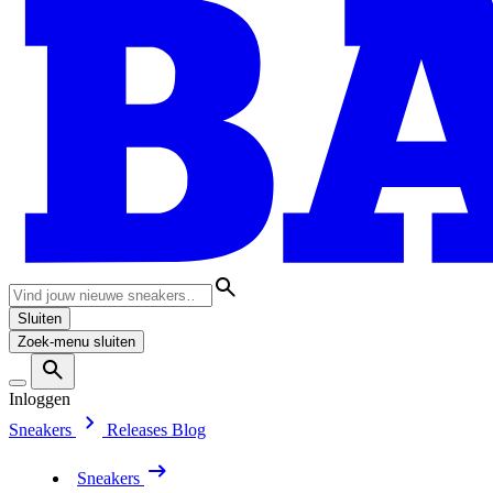
Sluiten
Zoek-menu sluiten
Inloggen
Sneakers
Releases
Blog
Sneakers