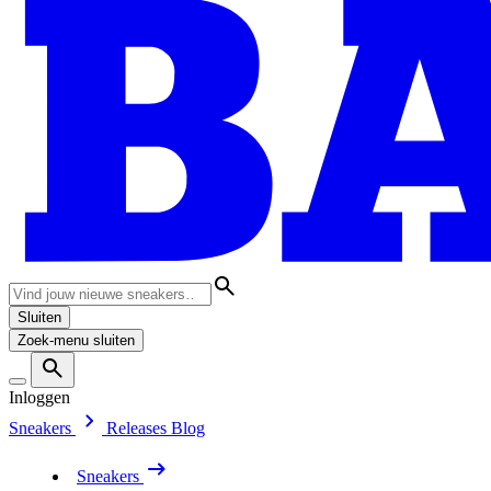
Sluiten
Zoek-menu sluiten
Inloggen
Sneakers
Releases
Blog
Sneakers