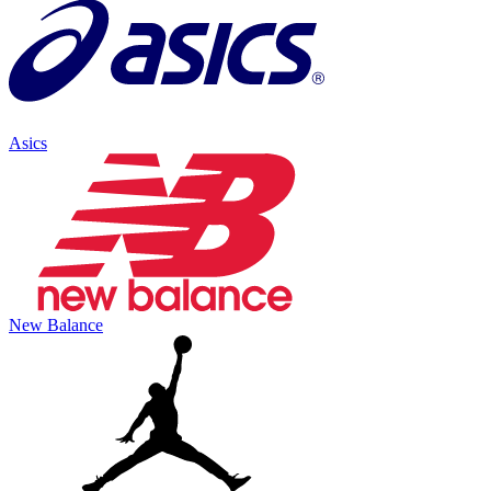
Asics
New Balance