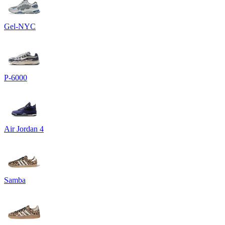
Gel-NYC
P-6000
Air Jordan 4
Samba