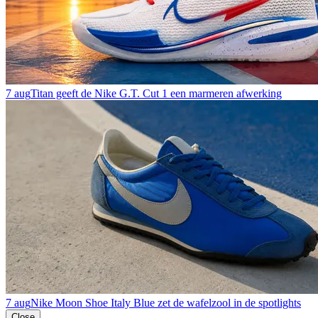
7 aug
Titan geeft de Nike G.T. Cut 1 een marmeren afwerking
7 aug
Nike Moon Shoe Italy Blue zet de wafelzool in de spotlights
Close