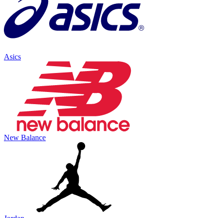
Asics
New Balance