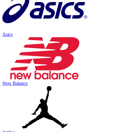
Asics
New Balance