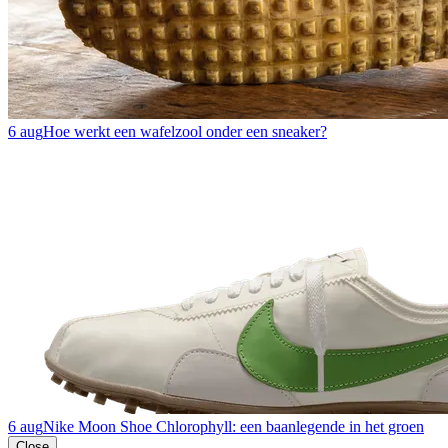
6 aug
Hoe werkt een wafelzool onder een sneaker?
6 aug
Nike Moon Shoe Chlorophyll: een baanlegende in het groen
Close