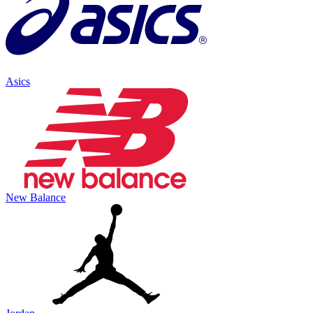
Asics
New Balance