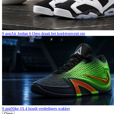
9 aug
Air Jordan 6 Oreo draait het koekjesrecept om
9 aug
Nike JA 4 houdt verdedigers wakker
Close