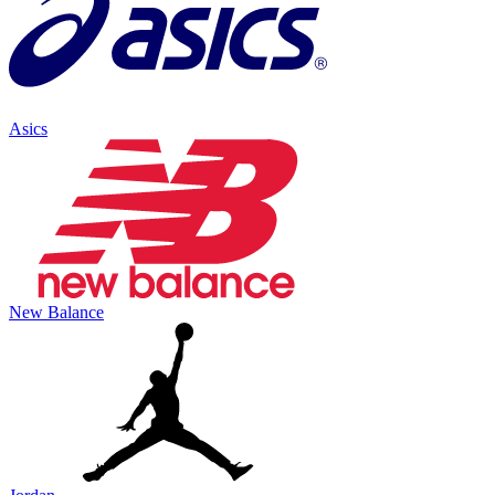
Asics
New Balance