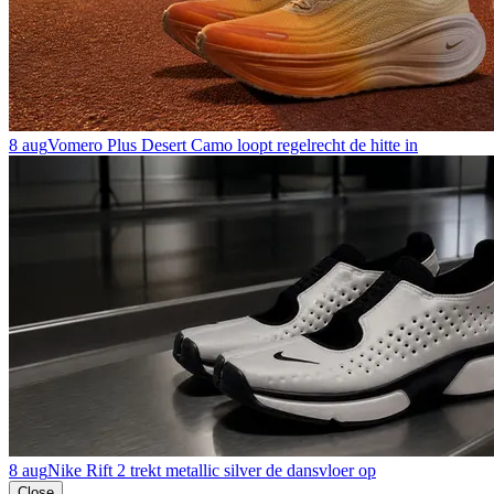
8 aug
Vomero Plus Desert Camo loopt regelrecht de hitte in
8 aug
Nike Rift 2 trekt metallic silver de dansvloer op
Close