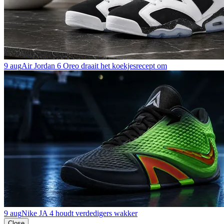
9 aug
Air Jordan 6 Oreo draait het koekjesrecept om
9 aug
Nike JA 4 houdt verdedigers wakker
Close