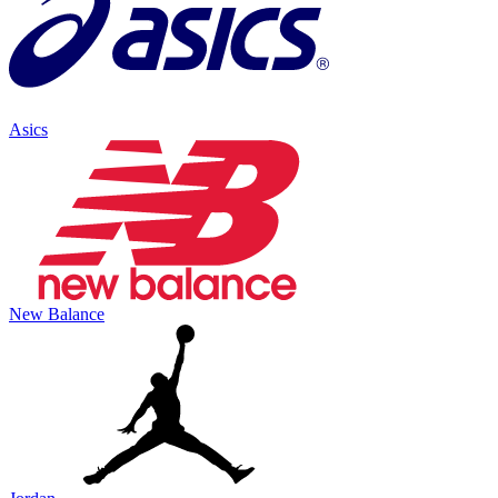
Asics
New Balance