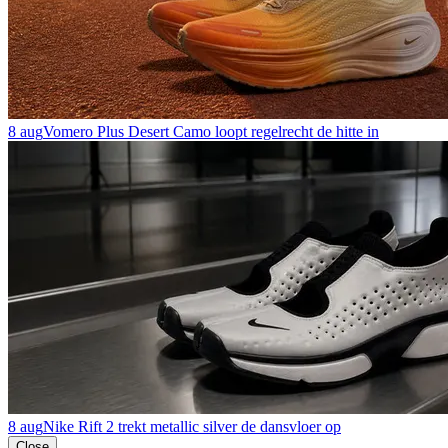
8 aug
Vomero Plus Desert Camo loopt regelrecht de hitte in
8 aug
Nike Rift 2 trekt metallic silver de dansvloer op
Close