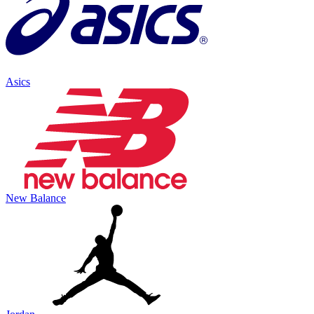
Asics
New Balance