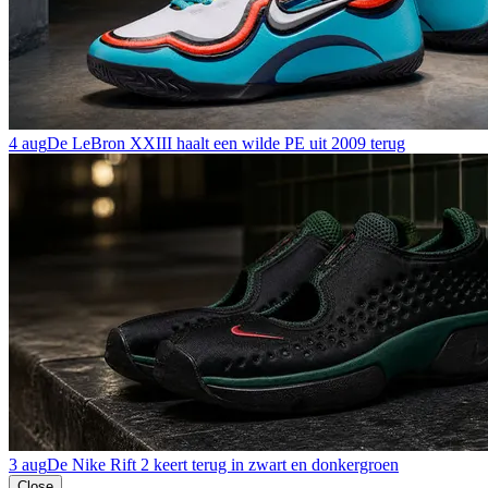
4 aug
De LeBron XXIII haalt een wilde PE uit 2009 terug
3 aug
De Nike Rift 2 keert terug in zwart en donkergroen
Close