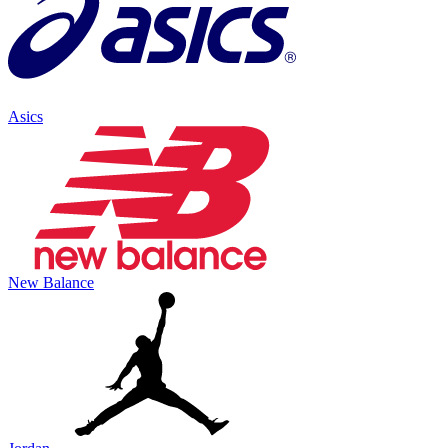
Asics
New Balance