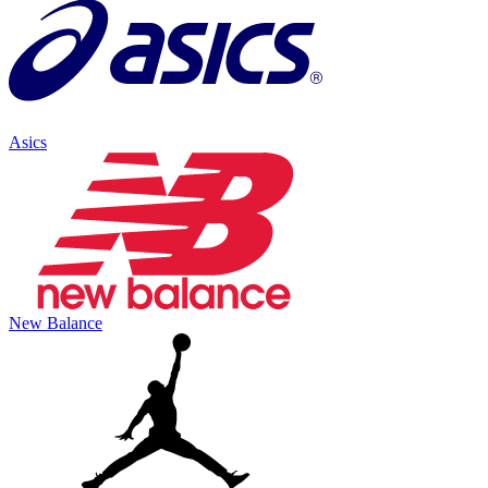
Asics
New Balance