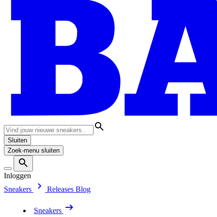
Sluiten
Zoek-menu sluiten
Inloggen
Sneakers
Releases
Blog
Sneakers