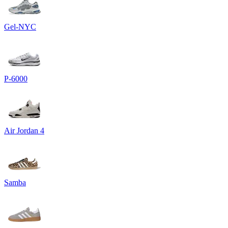
Gel-NYC
P-6000
Air Jordan 4
Samba