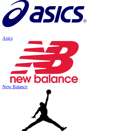
Asics
New Balance