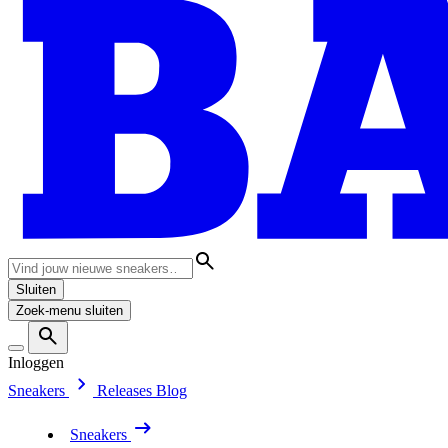
Sluiten
Zoek-menu sluiten
Inloggen
Sneakers
Releases
Blog
Sneakers