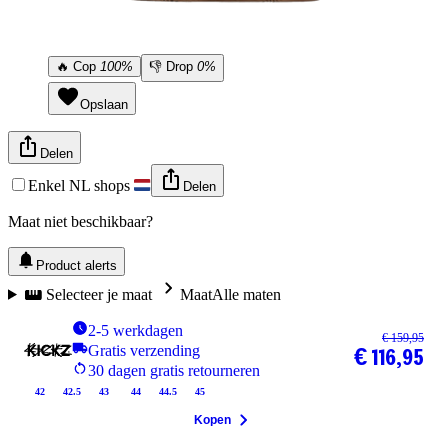
🔥
Cop
100%
👎
Drop
0%
Opslaan
Delen
Enkel NL shops
Delen
Maat niet beschikbaar?
Product alerts
Selecteer je maat
Maat
Alle maten
2-5 werkdagen
€ 159,95
Gratis verzending
€ 116,95
30 dagen gratis retourneren
42
42.5
43
44
44.5
45
Kopen