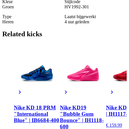
Kleur
Stijlcode
Groen
HV1992-301
Type
Laatst bijgewerkt
Heren
4 uur geleden
Related
kicks
Nike KD 18 PRM
Nike KD19
Nike KD
"International
"Bubble Gum
| IH1117-
Blue" | IB6684-400
Bounce" | IH1118-
€ 159.99
600