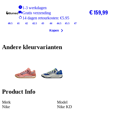
1-3 werkdagen
€ 159,99
Gratis verzending
14 dagen retourkosten: €5.95
40.5
41
42
42.5
43
44
44.5
45.5
47
Kopen
Andere kleurvarianten
Product Info
Merk
Model
Nike
Nike KD