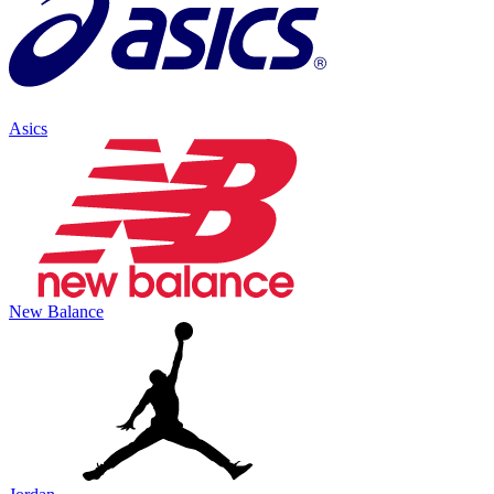
Asics
New Balance