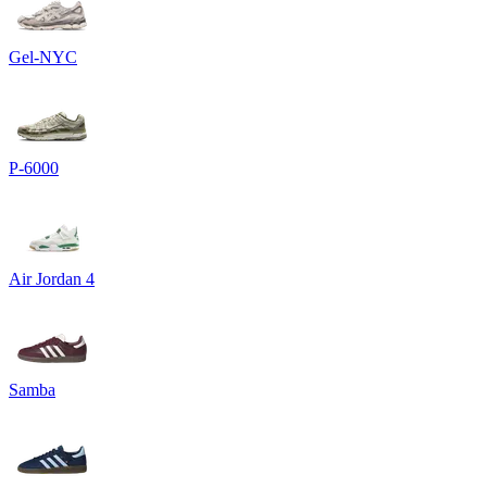
Gel-NYC
P-6000
Air Jordan 4
Samba