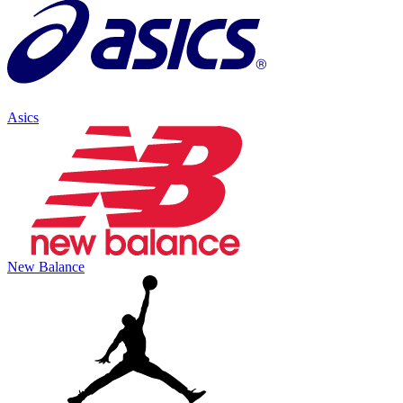
Asics
New Balance