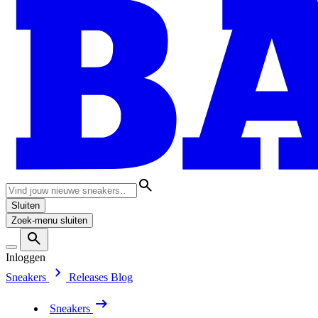
Sluiten
Zoek-menu sluiten
Inloggen
Sneakers
Releases
Blog
Sneakers