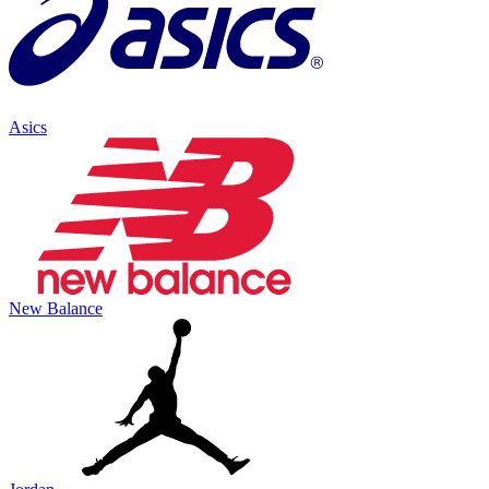
Asics
New Balance