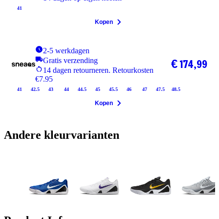
41
Kopen
2-5 werkdagen
Gratis verzending
€ 174,99
14 dagen retourneren. Retourkosten
€7.95
41
42.5
43
44
44.5
45
45.5
46
47
47.5
48.5
Kopen
Andere kleurvarianten