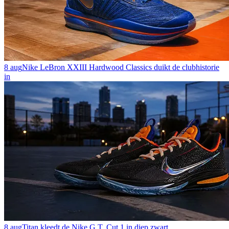
8 aug
Nike LeBron XXIII Hardwood Classics duikt de clubhistorie
in
8 aug
Titan kleedt de Nike G.T. Cut 1 in diep zwart