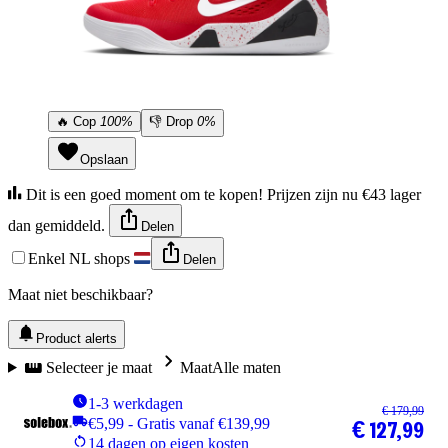
🔥
Cop
100%
👎
Drop
0%
Opslaan
Dit is een goed moment om te kopen! Prijzen zijn nu €43 lager
dan gemiddeld.
Delen
Enkel NL shops
Delen
Maat niet beschikbaar?
Product alerts
Selecteer je maat
Maat
Alle maten
1-3 werkdagen
€ 179,99
€5,99 - Gratis vanaf €139,99
€ 127,99
14 dagen op eigen kosten