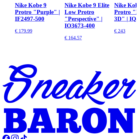
Nike Kobe 9
Nike Kobe 9 Elite
Nike Kob
Protro "Purple" |
Low Protro
Protro "
IF2497-500
"Perspective" |
3D" | IQ
IO3673-400
€ 179.99
€ 243
€ 164.57