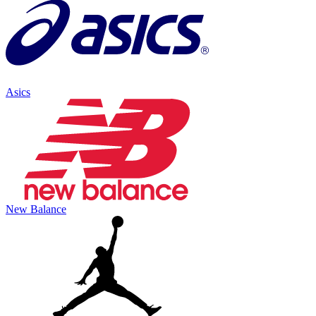
Asics
New Balance