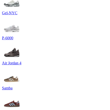
Gel-NYC
P-6000
Air Jordan 4
Samba