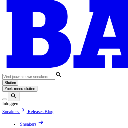
Sluiten
Zoek-menu sluiten
Inloggen
Sneakers
Releases
Blog
Sneakers