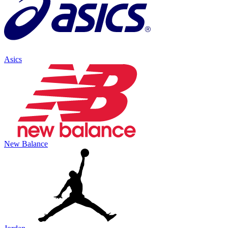
Asics
New Balance