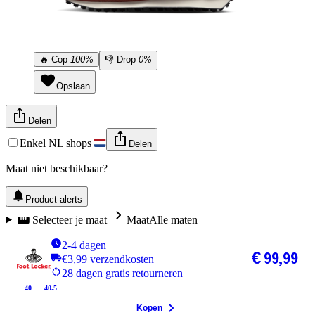
🔥
Cop
100%
👎
Drop
0%
Opslaan
Delen
Enkel NL shops
Delen
Maat niet beschikbaar?
Product alerts
Selecteer je maat
Maat
Alle maten
2-4 dagen
€ 99,99
€3,99 verzendkosten
28 dagen gratis retourneren
40
40.5
Kopen