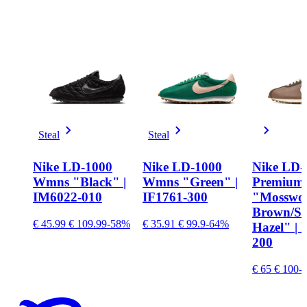
Steal
Steal
Nike LD-1000
Nike LD-1000
Nike LD-
Wmns "Black" |
Wmns "Green" |
Premium
IM6022-010
IF1761-300
"Mosswo
Brown/Sa
€ 45.99
€ 109.99
-58%
€ 35.91
€ 99.9
-64%
Hazel" | 
200
€ 65
€ 100
-