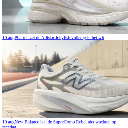
10 aug
Pharrell zet de Adistar Jellyfish volledig in het wit
10 aug
New Balance laat de SuperComp Rebel niet wachten op
racedag