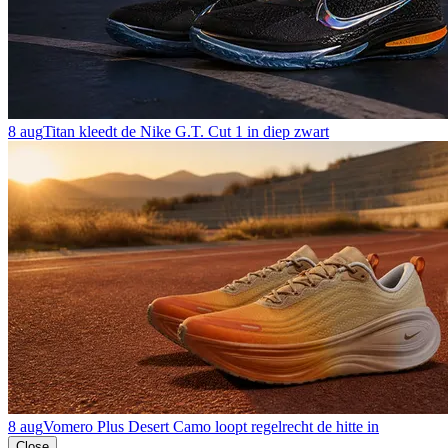
8 aug
Titan kleedt de Nike G.T. Cut 1 in diep zwart
8 aug
Vomero Plus Desert Camo loopt regelrecht de hitte in
Close