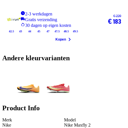
2-3 werkdagen
€ 220
Gratis verzending
€ 183
30 dagen op eigen kosten
42.5
43
44
45
47
47.5
48.5
49.5
Kopen
Andere kleurvarianten
Product Info
Merk
Model
Nike
Nike Maxfly 2