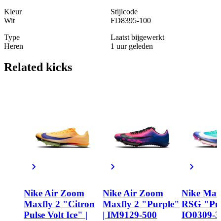
Kleur
Stijlcode
Wit
FD8395-100
Type
Laatst bijgewerkt
Heren
1 uur geleden
Related
kicks
Nike Air Zoom
Nike Air Zoom
Nike Max
Maxfly 2 "Citron
Maxfly 2 "Purple"
RSG "Pur
Pulse Volt Ice" |
| IM9129-500
IO0309-3