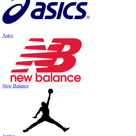
Asics
New Balance