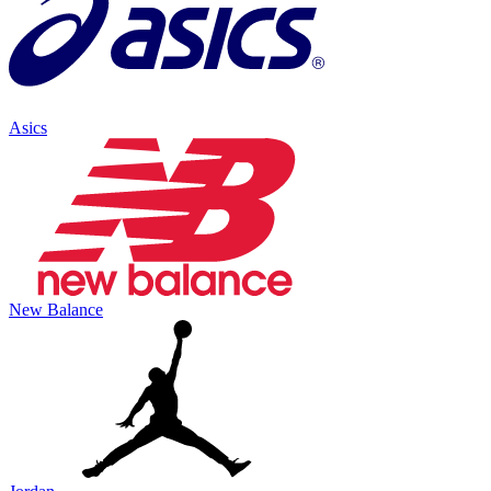
Asics
New Balance