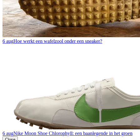
6 aug
Hoe werkt een wafelzool onder een sneaker?
6 aug
Nike Moon Shoe Chlorophyll: een baanlegende in het groen
Close