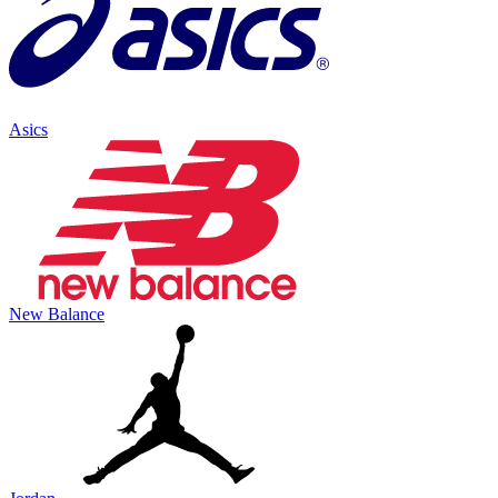
Asics
New Balance