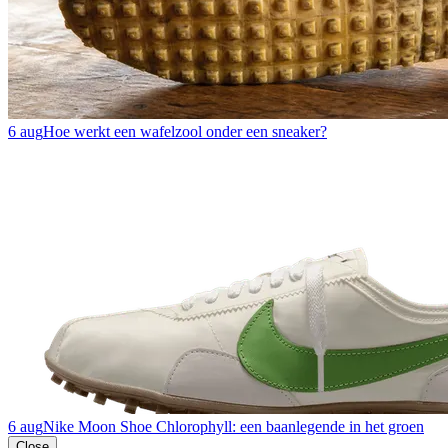
6 aug
Hoe werkt een wafelzool onder een sneaker?
6 aug
Nike Moon Shoe Chlorophyll: een baanlegende in het groen
Close