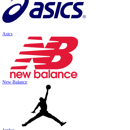
Asics
New Balance