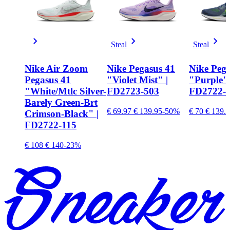
Steal
Steal
Nike Air Zoom
Nike Pegasus 41
Nike Pega
Pegasus 41
"Violet Mist" |
"Purple" 
"White/Mtlc Silver-
FD2723-503
FD2722-
Barely Green-Brt
€ 69.97
€ 139.95
-50%
€ 70
€ 139.
Crimson-Black" |
FD2722-115
€ 108
€ 140
-23%