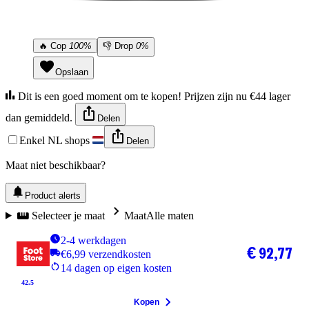
🔥
Cop
100%
👎
Drop
0%
Opslaan
Dit is een goed moment om te kopen! Prijzen zijn nu €44 lager
dan gemiddeld.
Delen
Enkel NL shops
Delen
Maat niet beschikbaar?
Product alerts
Selecteer je maat
Maat
Alle maten
2-4 werkdagen
€ 92,77
€6,99 verzendkosten
14 dagen op eigen kosten
42.5
Kopen