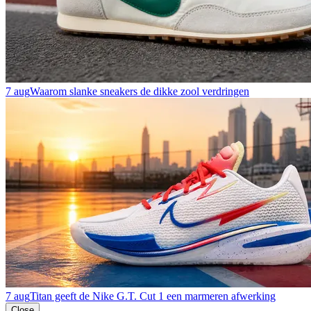
7 aug
Waarom slanke sneakers de dikke zool verdringen
7 aug
Titan geeft de Nike G.T. Cut 1 een marmeren afwerking
Close